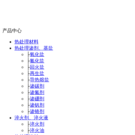
产品中心
热处理材料
热处理渗剂、基盐
├
氧化盐
├
氮化盐
├
回火盐
├
再生盐
├
导热熔盐
├
渗碳剂
├
渗氮剂
├
渗硼剂
├
渗钒剂
├
渗铬剂
淬火剂、淬火液
├
淬火剂
├
淬火油