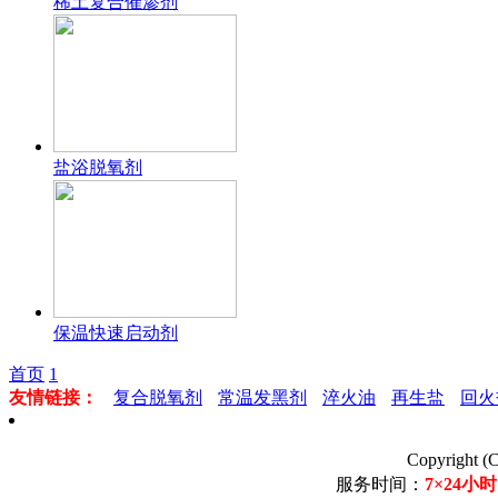
稀土复合催渗剂
盐浴脱氧剂
保温快速启动剂
首页
1
友情链接：
复合脱氧剂
常温发黑剂
淬火油
再生盐
回火
Copyrigh
服务时间：
7×24小时