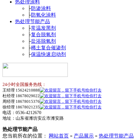
热处理涂料
├
防渗涂料
├
防氧化涂料
热处理节能产品
├
常温发黑剂
├
复合脱氧剂
├
盐浴脱氧剂
├
稀土复合催渗剂
├
保温快速启动剂
24小时全国服务热线：
王经理 15624210888
杜经理 18678029022
周经理 18678015376
徐经理 18678021235
电话：0536-4212670
地址：山东省潍坊安丘市潍安路
热处理节能产品
您当前所在的位置：
网站首页
»
产品展示
»
热处理节能产品