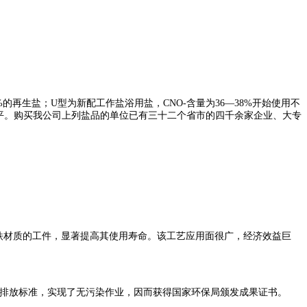
6%的再生盐；U型为新配工作盐浴用盐，CNO-含量为36—38%开始使用不
1的水平。购买我公司上列盐品的单位已有三十二个省市的四千余家企业、大专
铁材质的工件，显著提高其使用寿命。该工艺应用面很广，经济效益巨
定的排放标准，实现了无污染作业，因而获得国家环保局颁发成果证书。