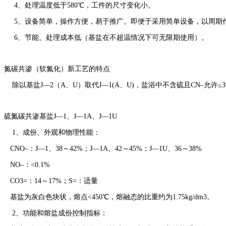
4、处理温度低于580℃，工件的尺寸变化小。
5、设备简单，操作方便，易于推广。即便于采用简单设备，以周期
6、节能、处理成本低（基盐在不超温情况下可无限期使用）。
氮碳共渗（软氮化）新工艺的特点
除以基盐J—2（A、U）取代J—1(A、U)，盐浴中不含硫且CN–允许≤
硫氮碳共渗基盐J—1、J—1A、J—1U
1、成份、外观和物理性能：
CNO–：J—1、38～42%；J—1A、42～45%；J—1U、36～38%
NO–：<0.1%
CO3=：14～17%；S=：适量
基盐为灰白色块状，熔点<450℃，熔融态的比重约为1.75kg/dm3。
2、功能和熔盐成份控制指标：