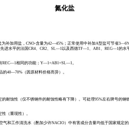
氮化盐
A型盐为补加用盐，CNO-含量为42—45%；正常使用中补加A型盐可节省3—
先进水平的法国CR4、CR2、SL—1以及西德TF—1、AB1、REG—
有REC—1相同的功能；Y—1=AB1=SL—1。
40—70%（因原材料价格而异）。
的耐蚀性（仅不锈钢件的耐蚀性略有下降）。可处理95%左右牌号的钢
定性（重现性）。
点的空气和工作清洗水（酌加少许NACIO）中有害成分含量均低于国家规