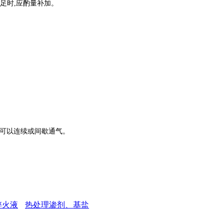
不足时,应酌量补加。
时可以连续或间歇通气。
淬火液
热处理渗剂、基盐