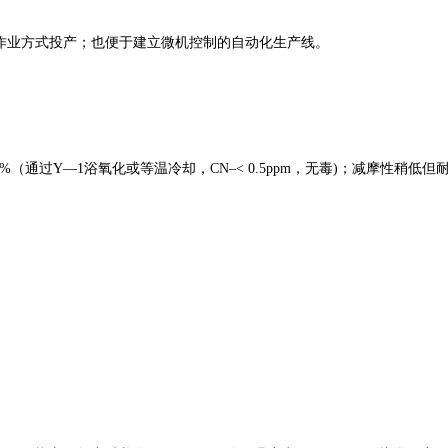
作业方式投产；也便于建立微机控制的自动化生产线。
3%（通过Y—1浴氧化或等温冷却，CN–< 0.5ppm，无毒)；减摩性