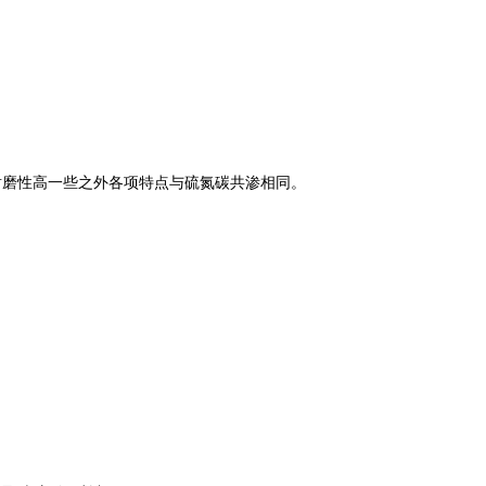
稍低但耐磨性高一些之外各项特点与硫氮碳共渗相同。