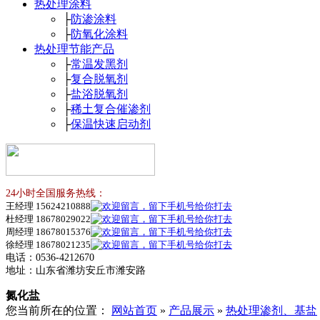
热处理涂料
├
防渗涂料
├
防氧化涂料
热处理节能产品
├
常温发黑剂
├
复合脱氧剂
├
盐浴脱氧剂
├
稀土复合催渗剂
├
保温快速启动剂
24小时全国服务热线：
王经理 15624210888
杜经理 18678029022
周经理 18678015376
徐经理 18678021235
电话：0536-4212670
地址：山东省潍坊安丘市潍安路
氮化盐
您当前所在的位置：
网站首页
»
产品展示
»
热处理渗剂、基盐