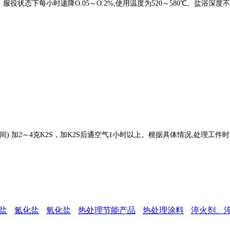
态下每小时递降O.05～O.2%,使用温度为520～580℃。盐浴深度
) 加2～4克K2S，加K2S后通空气1小时以上。根据具体情况,处理工件
盐
氮化盐
氧化盐
热处理节能产品
热处理涂料
淬火剂、