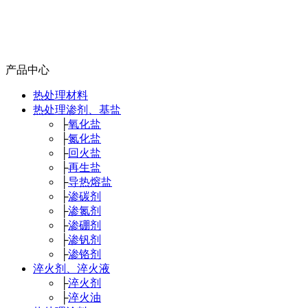
产品中心
热处理材料
热处理渗剂、基盐
├
氧化盐
├
氮化盐
├
回火盐
├
再生盐
├
导热熔盐
├
渗碳剂
├
渗氮剂
├
渗硼剂
├
渗钒剂
├
渗铬剂
淬火剂、淬火液
├
淬火剂
├
淬火油