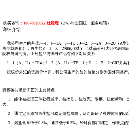
购买咨询：
18678029022 杜经理
（24小时全国统一服务电话）
详细介绍
我公司生产的基盐J—1、J—1A、J—1U；J—2、J—2A、J—2U（
需空载陈化），再生盐Z—1、Z—2和氧化盐Y—1盐品分别达到代表国际
院校与研究所。上列盐品与国外产品有如下对应关系：
J—1（A、U）=CR4；J—2（A、U）=TF—1；Z—1、Z—2=CR2并具
按议价外汇的优惠价计算，我公司生产的盐的价格分别为国外同类产品的
硫氮碳共渗新工艺的主要特点
1、能使被处理工件获得减摩、抗擦伤、抗咬死、耐磨、抗疲劳和一定
大。
2、通过定量添加再生盐可稳定熔盐成份，从而保证了处理质量的稳
3、熔盐含量低于0.8%。通常低于0.5%。经环保部门测定，作业