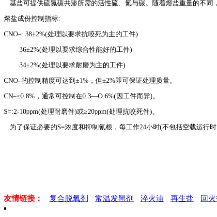
基盐可提供硫氮碳共渗所需的活性硫、氮与碳。随着熔盐重量的不同，服役状
熔盐成份控制指标:
CNO–: 38±2%(处理以要求抗咬死为主的工件)
36±2%(处理以要求综合性能好的工件)
34±2%(处理以要求耐磨为主的工件)
CNO–的控制精度可达到±1%，但±2%即可保证处理质量。
CN–≤0.8%，通常可控制在0.3—O.6%(因工件而异)。
S=:2-10ppm(处理耐磨件)或≥20ppm(处理抗咬死件)。
为了保证必要的S=浓度和抑制氰根，每工作24小时(不包括空载运行时间
友情链接：
复合脱氧剂
常温发黑剂
淬火油
再生盐
回火